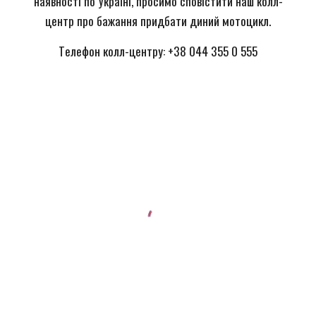
наявності по Україні, просимо сповістити наш колл-
центр про бажання придбати диний мотоцикл.
Т
елефон
к
олл-центру: +38 044 355 0 555